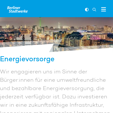
Zum Inhalt springen
FARBKONTR
SUCHLEI
Energievorsorge
Wir engagieren uns im Sinne der
Bürger:innen für eine umweltfreundliche
und bezahlbare Energieversorgung, die
jederzeit verfügbar ist. Dazu investieren
wir in eine zukunftsfähige Infrastruktur,