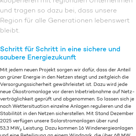
kooperieren mit regionalen Unternehmen
und tragen so dazu bei, dass unsere
Region für alle Generationen lebenswert
bleibt.
Schritt für Schritt in eine sichere und
saubere Energiezukunft
Mit jedem neuen Projekt sorgen wir dafür, dass der Anteil
an grüner Energie in den Netzen steigt und zeitgleich die
Versorgungs­sicherheit gewährleistet ist. Dazu wird jede
neue Ökostrom­anlage vor deren Inbetriebnahme auf Netz­
verträglichkeit geprüft und abgenommen. So lassen sich je
nach Wetter­situation einzelne Anlagen regulieren und die
Stabilität in den Netzen sicherstellen. Mit Stand Dezember
2025 verfügen unsere Solarstrom­anlagen über rund
53,3 MW
Leistung. Dazu kommen 16 Windenergie­anlagen
p
und eine Beteiligung an einem Windpark, die über 68 MW