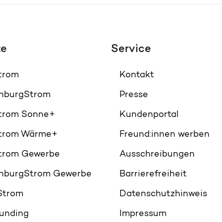
te
Service
Strom
Kontakt
nburgStrom
Presse
Strom Sonne+
Kundenportal
Strom Wärme+
Freund:innen werben
Strom Gewerbe
Ausschreibungen
nburgStrom Gewerbe
Barrierefreiheit
Strom
Datenschutzhinweis
unding
Impressum