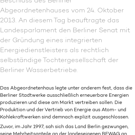
Beschluss des Berliner
Abgeordnetenhauses vom 24. Oktober
2013. An diesem Tag beauftragte das
Landesparlament den Berliner Senat mit
der Gründung eines integrierten
Energiedienstleisters als rechtlich
selbständige Tochtergesellschaft der
Berliner Wasserbetriebe.
Das Abgeordnetenhaus legte unter anderem fest, dass die
Berliner Stadtwerke ausschließlich erneuerbare Energien
produzieren und diese am Markt vertreiben sollen. Die
Produktion und der Vertrieb von Energie aus Atom- und
Kohlekraftwerken sind demnach explizit ausgeschlossen.
Zuvor, im Jahr 1997, sah sich das Land Berlin gezwungen,
seine Mehrheitsanteile an der landeseigenen BEWAG an