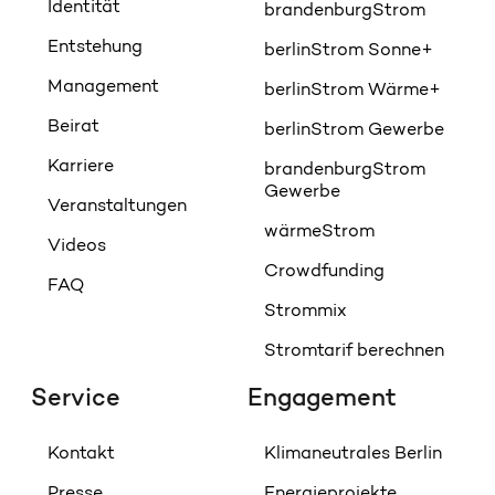
Identität
brandenburgStrom
Entstehung
berlinStrom Sonne+
Management
berlinStrom Wärme+
Beirat
berlinStrom Gewerbe
Karriere
brandenburgStrom
Gewerbe
Veranstaltungen
wärmeStrom
Videos
Crowdfunding
FAQ
Strommix
Stromtarif berechnen
Service
Engagement
Kontakt
Klimaneutrales Berlin
Presse
Energieprojekte