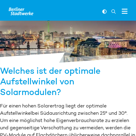
Zum Inhalt springen
FARBKONTR
SUCHLEI
Welches ist der optimale
Aufstellwinkel von
Solarmodulen?
Für einen hohen Solarertrag liegt der optimale
Aufstellwinkelbei Südausrichtung zwischen 25° und 30°.
Um eine möglichst hohe Eigenverbrauchsrate zu erzielen
und gegenseitige Verschattung zu vermeiden, werden die
PV-Module auf Flachdächern üblicherweise dachparallel in