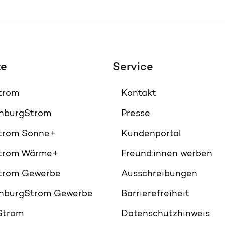
te
Service
Strom
Kontakt
nburgStrom
Presse
Strom Sonne+
Kundenportal
Strom Wärme+
Freund:innen werben
Strom Gewerbe
Ausschreibungen
nburgStrom Gewerbe
Barrierefreiheit
Strom
Datenschutzhinweis