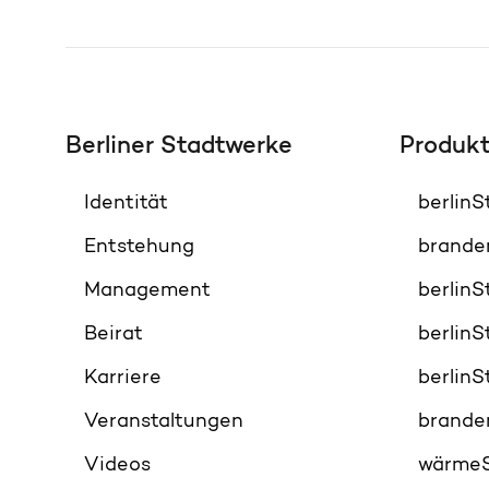
Berliner Stadtwerke
Produk
Identität
berlin
Entstehung
brande
Management
berlin
Beirat
berlin
Karriere
berlin
Veranstaltungen
brande
Videos
wärme