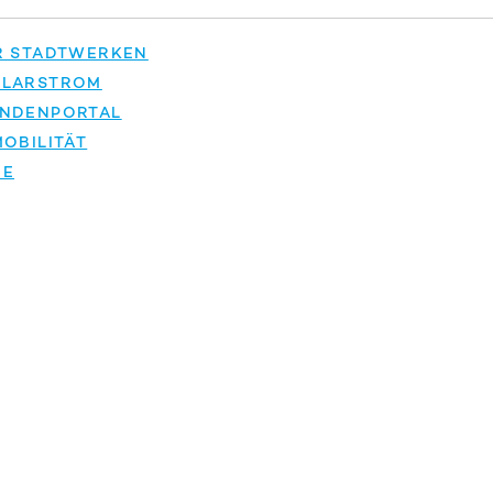
R STADTWERKEN
OLARSTROM
NDENPORTAL
OBILITÄT
IE