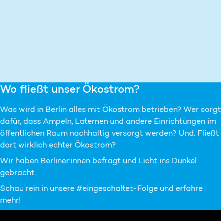
Wo fließt unser Ökostrom?
Was wird in Berlin alles mit Ökostrom betrieben? Wer sorgt
dafür, dass Ampeln, Laternen und andere Einrichtungen im
öffentlichen Raum nachhaltig versorgt werden? Und: Fließt
dort wirklich echter Ökostrom?
Wir haben Berliner:innen befragt und Licht ins Dunkel
gebracht.
Schau rein in unsere #eingeschaltet-Folge und erfahre
mehr!