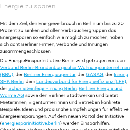
Energie zu sparen.
Mit dem Ziel, den Energieverbrauch in Berlin um bis zu 20
Prozent zu senken und allen Verbrauchergruppen das
Energiesparen so einfach wie möglich zu machen, haben
sich acht Berliner Firmen, Verbände und Innungen
zusammengeschlossen.
Die EnergieEinsparInitiative Berlin wird getragen von dem
Verband Berlin-Brandenburgischer Wohnungsunternehmen
(BBU)
, der
Berliner Energieagentur
, der
GASAG
, der
Innung
SHK Berlin
, dem
Landesverband für Energieeffizienz (LFE)
,
der
Schornsteinfeger-Innung Berlin
,
Berliner Energie und
Wärme AG
sowie den Berliner Stadtwerken und bietet
Mieter:innen, Eigentürmer:innen und Betrieben konkrete
Beispiele, Ideen und praxisnahe Empfehlungen für effektive
Energieeinsparungen. Auf dem neuen Portal der Initiative
(
energiesparinitiative.berlin
) werden Einsparhilfen,