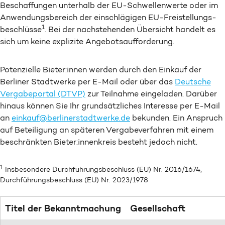
Beschaffungen unterhalb der EU-Schwellen­werte oder im
Anwendungs­bereich der einschlägigen EU-Freistellungs­
1
beschlüsse
. Bei der nach­stehenden Über­sicht handelt es
sich um keine explizite Angebots­aufforderung.
Potenzielle Bieter:innen werden durch den Einkauf der
Berliner Stadtwerke per E-Mail oder über das
Deutsche
Vergabe­portal (DTVP)
zur Teil­nahme eingeladen. Darüber
hinaus können Sie Ihr grund­sätzliches Interesse per E-Mail
an
einkauf@berlinerstadtwerke.de
bekunden. Ein Anspruch
auf Beteiligung an späteren Vergabe­verfahren mit einem
beschränkten Bieter:innen­kreis besteht jedoch nicht.
1
Insbesondere Durchführungs­beschluss (EU) Nr. 2016/1674,
Durchführungs­beschluss (EU) Nr. 2023/1978
Titel der Bekanntmachung
Gesellschaft