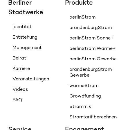
Berliner
Produkte
Stadtwerke
berlinStrom
Identität
brandenburgStrom
Entstehung
berlinStrom Sonne+
Management
berlinStrom Wärme+
Beirat
berlinStrom Gewerbe
Karriere
brandenburgStrom
Gewerbe
Veranstaltungen
wärmeStrom
Videos
Crowdfunding
FAQ
Strommix
Stromtarif berechnen
Service
Engagement