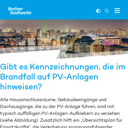
Zum Inhalt springen
FARBKONTR
SUCHLEI
Gibt es Kennzeichnungen, die im
Brandfall auf PV-Anlagen
hinweisen?
Alle Hausanschlussräume, Gebäudeeingänge und
Dachausgänge, die zu der PV-Anlage führen, sind mit
typisch auffälligen PV-Anlagen-Aufklebern zu versehen
(siehe Abbildung). Zusätzlich hilft ein „Übersichtsplan für
Einsatzkräfte“, die Verkabelung spannungsführender