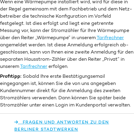
Wenn eine Wärme­pumpe installiert wird, wird für diese in
der Regel gemeinsam mit dem Fach­betrieb und dem Netz­
betreiber die technische Konfiguration im Vor­feld
festgelegt. Ist dies erfolgt und liegt eine getrennte
Messung vor, kann der Strom­zähler für Ihre Wärme­pumpe
über den Reiter „Wärme­pumpe“ in unserem
Tarif­rechner
angemeldet werden. Ist diese Anmeldung erfolgreich ab­
ge­schlossen, kann von Ihnen eine zweite Anmeldung für den
separaten Haus­strom-Zähler über den Reiter „Privat“ in
unserem
Tarif­rechner
erfolgen.
Profitipp:
Sobald Ihre erste Bestätigungs­email
eingegangen ist, können Sie die von uns angegeben
Kunden­nummer direkt für die Anmeldung des zweiten
Strom­zählers verwenden. Dann können Sie später beide
Strom­zähler unter einen Login im Kunden­portal verwalten.
FRAGEN UND ANTWORTEN ZU DEN
BERLINER STADTWERKEN