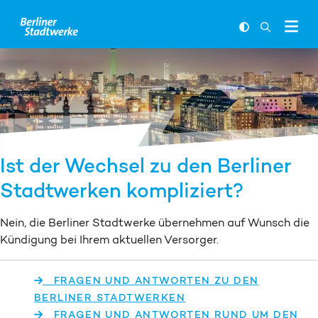
Zum Inhalt springen
FARBKONTR
SUCHLEI
Ist der Wechsel zu den Berliner
Stadtwerken kompliziert?
Nein, die Berliner Stadtwerke übernehmen auf Wunsch die
Kündigung bei Ihrem aktuellen Versorger.
FRAGEN UND ANTWORTEN ZU DEN
BERLINER STADTWERKEN
FRAGEN UND ANTWORTEN RUND UM DEN