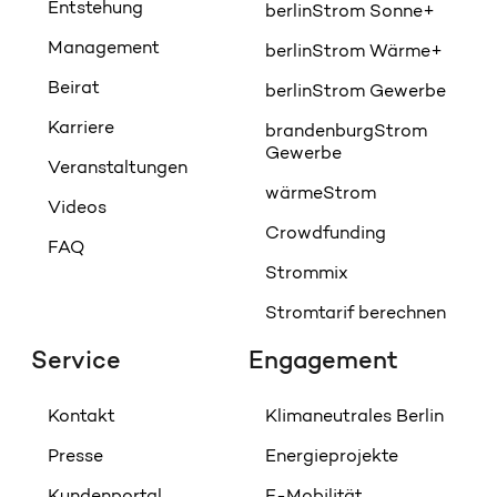
Entstehung
berlinStrom Sonne+
Management
berlinStrom Wärme+
Beirat
berlinStrom Gewerbe
Karriere
brandenburgStrom
Gewerbe
Veranstaltungen
wärmeStrom
Videos
Crowdfunding
FAQ
Strommix
Stromtarif berechnen
Service
Engagement
Kontakt
Klimaneutrales Berlin
Presse
Energieprojekte
Kundenportal
E-Mobilität