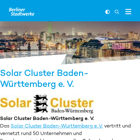
Zum Inhalt springen
FARBKONTR
SUCHLEI
Solar Cluster Baden-
Württemberg e. V.
Solar Cluster Baden-Württemberg e. V.
Das
Solar Cluster Baden-Württemberg e. V.
vertritt und
vernetzt rund 50 Unternehmen und