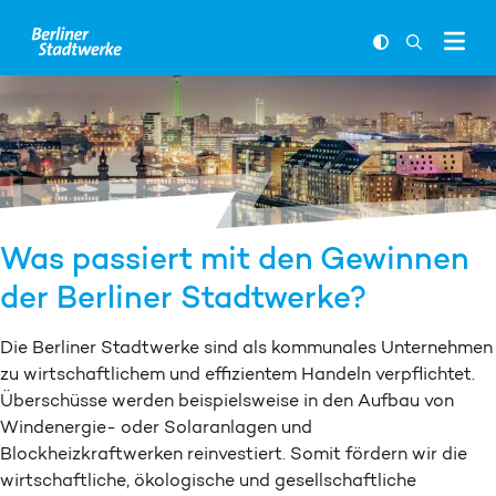
Zum Inhalt springen
FARBKONTR
SUCHLEI
Was passiert mit den Gewinnen
der Berliner Stadtwerke?
Die Berliner Stadtwerke sind als kommunales Unternehmen
zu wirtschaftlichem und effizientem Handeln verpflichtet.
Überschüsse werden beispielsweise in den Aufbau von
Windenergie- oder Solaranlagen und
Blockheizkraftwerken reinvestiert. Somit fördern wir die
wirtschaftliche, ökologische und gesellschaftliche