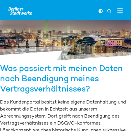
Zum Inhalt springen
FARBKONTR
SUCHLEI
Was passiert mit meinen Daten
nach Beendigung meines
Vertragsverhältnisses?
Das Kundenportal besitzt keine eigene Datenhaltung und
bekommt die Daten in Echtzeit aus unserem
Abrechnungssystem. Dort greift nach Beendigung des
Vertragsverhältnisses ein DSGVO-konformes
Löschkonzept, welches historische Kund:innen sukzessive