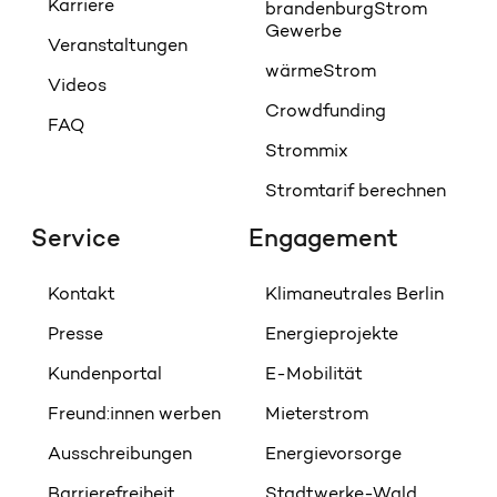
Karriere
brandenburgStrom
Gewerbe
Veranstaltungen
wärmeStrom
Videos
Crowdfunding
FAQ
Strommix
Stromtarif berechnen
Service
Engagement
Kontakt
Klimaneutrales Berlin
Presse
Energieprojekte
Kundenportal
E-Mobilität
Freund:innen werben
Mieterstrom
Ausschreibungen
Energievorsorge
Barrierefreiheit
Stadtwerke-Wald