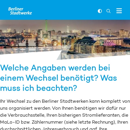
Zum Inhalt springen
FARBKONTR
SUCHLEI
Welche Angaben werden bei
einem Wechsel benötigt? Was
muss ich beachten?
Ihr Wechsel zu den Berliner Stadtwerken kann komplett von
uns organisiert werden. Von Ihnen benötigen wir dafür nur
die Verbrauchsstelle, Ihren bisherigen Stromlieferanten, die
MaLo-ID bzw. Zählernummer (siehe letzte Rechnung), Ihren
durchschnittlichen Jahresverbrauch und ggf. Ihre