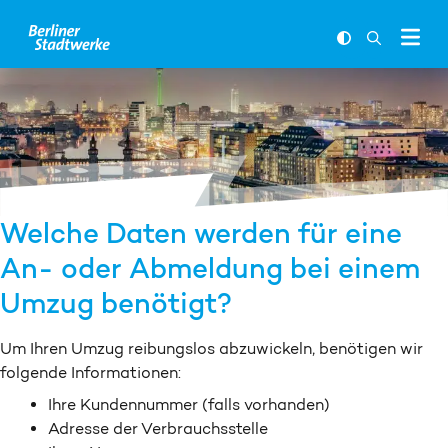
Zum Inhalt springen
FARBKONTR
SUCHLEI
Welche Daten werden für eine
An- oder Ab­meldung bei einem
Um­zug benötigt?
Um Ihren Umzug reibungs­los ab­zu­wickeln, be­nötigen wir
folgende Informationen:
Ihre Kundennummer (falls vorhanden)
Adresse der Verbrauchsstelle