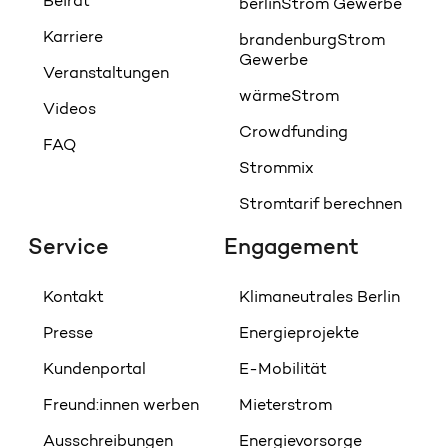
Beirat
berlinStrom Gewerbe
Karriere
brandenburgStrom
Gewerbe
Veranstaltungen
wärmeStrom
Videos
Crowdfunding
FAQ
Strommix
Stromtarif berechnen
Service
Engagement
Kontakt
Klimaneutrales Berlin
Presse
Energieprojekte
Kundenportal
E-Mobilität
Freund:innen werben
Mieterstrom
Ausschreibungen
Energievorsorge