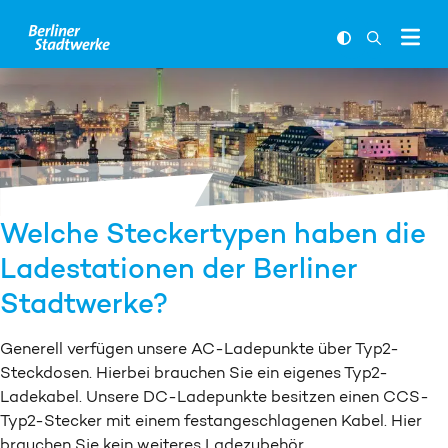
Zum Inhalt springen
FARBKONTR
SUCHLEI
Welche Steckertypen haben die
Ladestationen der Berliner
Stadtwerke?
Generell verfügen unsere AC-Ladepunkte über Typ2-
Steckdosen. Hierbei brauchen Sie ein eigenes Typ2-
Ladekabel. Unsere DC-Ladepunkte besitzen einen CCS-
Typ2-Stecker mit einem festangeschlagenen Kabel. Hier
brauchen Sie kein weiteres Ladezubehör.