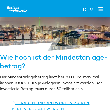
Zum Inhalt springen
FARBKONTR
SUCHLEI
Wie hoch ist der Mindest­anlage­
betrag?
Der Mindest­anlage­betrag liegt bei 250 Euro; maximal
können 10.000 Euro je Anleger:in investiert werden. Der
investierte Betrag muss durch 50 teilbar sein.
FRAGEN UND ANTWORTEN ZU DEN
BERLINER STADTWERKEN