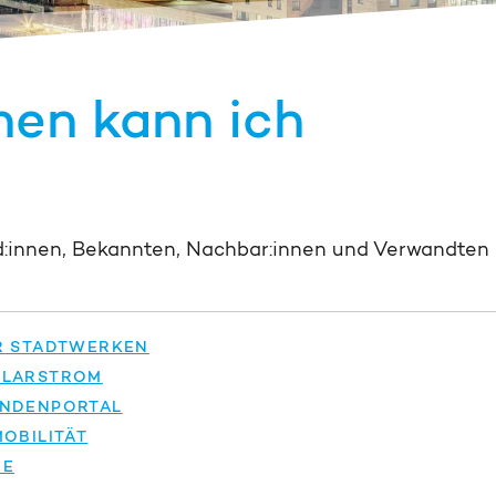
nen kann ich
nd:innen, Bekannten, Nachbar:innen und Ver­wandten
R STADTWERKEN
OLARSTROM
NDENPORTAL
OBILITÄT
IE