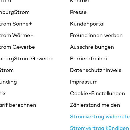
Strom
Kontakt
nburgStrom
Presse
Strom Sonne+
Kundenportal
Strom Wärme+
Freund:innen werben
Strom Gewerbe
Ausschreibungen
nburgStrom Gewerbe
Barrierefreiheit
Strom
Datenschutzhinweis
unding
Impressum
ix
Cookie-Einstellungen
arif berechnen
Zählerstand melden
Stromvertrag widerruf
Stromvertrag kündigen