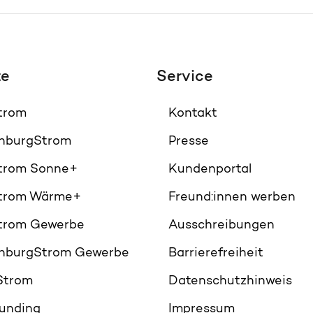
te
Service
Strom
Kontakt
nburgStrom
Presse
Strom Sonne+
Kundenportal
Strom Wärme+
Freund:innen werben
Strom Gewerbe
Ausschreibungen
nburgStrom Gewerbe
Barrierefreiheit
Strom
Datenschutzhinweis
unding
Impressum