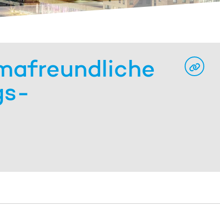
ima­freundliche
gs­