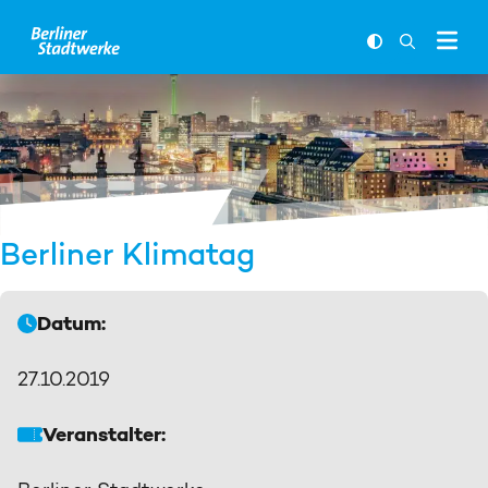
Zum Inhalt springen
FARBKONTR
SUCHLEI
Berliner Klimatag
Datum:
27.10.2019
Veranstalter: