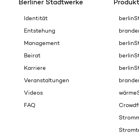
Berliner Stadtwerke
Produk
Identität
berlin
Entstehung
brande
Management
berlin
Beirat
berlin
Karriere
berlin
Veranstaltungen
brande
Videos
wärme
FAQ
Crowdf
Stromm
Stromt