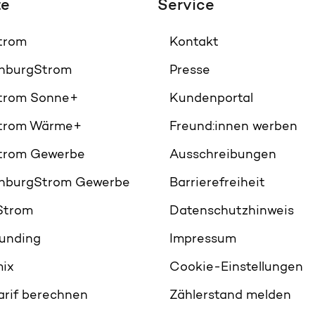
te
Service
Strom
Kontakt
nburgStrom
Presse
Strom Sonne+
Kundenportal
Strom Wärme+
Freund:innen werben
Strom Gewerbe
Ausschreibungen
nburgStrom Gewerbe
Barrierefreiheit
Strom
Datenschutzhinweis
unding
Impressum
ix
Cookie-Einstellungen
arif berechnen
Zählerstand melden