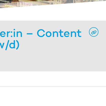
r:in – Content
w/d)