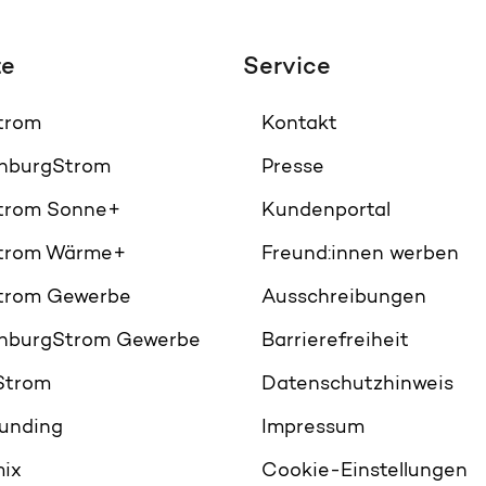
te
Service
Strom
Kontakt
nburgStrom
Presse
Strom Sonne+
Kundenportal
Strom Wärme+
Freund:innen werben
Strom Gewerbe
Ausschreibungen
nburgStrom Gewerbe
Barrierefreiheit
Strom
Datenschutzhinweis
unding
Impressum
ix
Cookie-Einstellungen