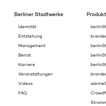
Berliner Stadtwerke
Produk
Identität
berlin
Entstehung
brande
Management
berlin
Beirat
berlin
Karriere
berlin
Veranstaltungen
brande
Videos
wärme
FAQ
Crowdf
Stromm